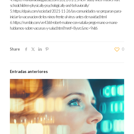
schoolchildren-physically-psychologically-and-behaviorally/
5:
https://elpais.com/sociedad/2021-11-26/las-comunidades-se-preparan-para-
iniciar-la-vacunacion-de-los-ninos-frente-al-virus-antes-de-navidad.html
6:
https://rumble.com/vn43dd-robert-malone-con-natalia-prego-mano-a-mano-
hablamos-sobre-vacunas-y-salud.html?mref=8ysrc&mc=9xit6
Share
0
Entradas anteriores