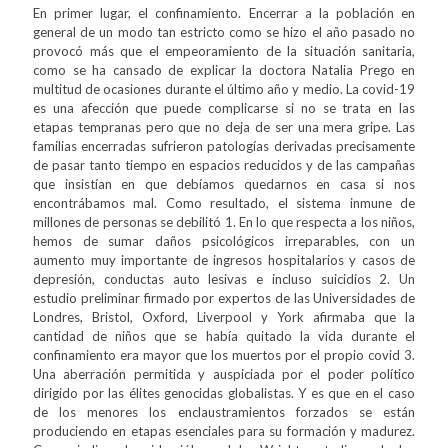
En primer lugar, el confinamiento. Encerrar a la población en
general de un modo tan estricto como se hizo el año pasado no
provocó más que el empeoramiento de la situación sanitaria,
como se ha cansado de explicar la doctora Natalia Prego en
multitud de ocasiones durante el último año y medio. La covid-19
es una afección que puede complicarse si no se trata en las
etapas tempranas pero que no deja de ser una mera gripe. Las
familias encerradas sufrieron patologías derivadas precisamente
de pasar tanto tiempo en espacios reducidos y de las campañas
que insistían en que debíamos quedarnos en casa si nos
encontrábamos mal. Como resultado, el sistema inmune de
millones de personas se debilitó 1. En lo que respecta a los niños,
hemos de sumar daños psicológicos irreparables, con un
aumento muy importante de ingresos hospitalarios y casos de
depresión, conductas auto lesivas e incluso suicidios 2. Un
estudio preliminar firmado por expertos de las Universidades de
Londres, Bristol, Oxford, Liverpool y York afirmaba que la
cantidad de niños que se había quitado la vida durante el
confinamiento era mayor que los muertos por el propio covid 3.
Una aberración permitida y auspiciada por el poder político
dirigido por las élites genocidas globalistas. Y es que en el caso
de los menores los enclaustramientos forzados se están
produciendo en etapas esenciales para su formación y madurez.