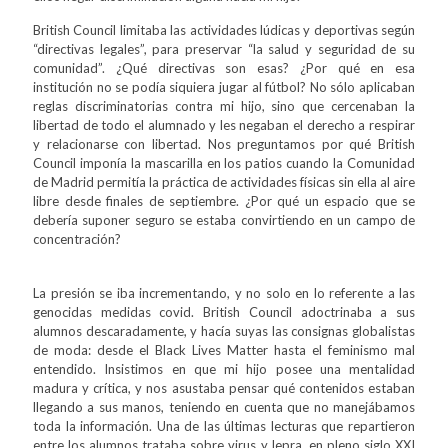
British Council limitaba las actividades lúdicas y deportivas según
“directivas legales”, para preservar “la salud y seguridad de su
comunidad”. ¿Qué directivas son esas? ¿Por qué en esa
institución no se podía siquiera jugar al fútbol? No sólo aplicaban
reglas discriminatorias contra mi hijo, sino que cercenaban la
libertad de todo el alumnado y les negaban el derecho a respirar
y relacionarse con libertad. Nos preguntamos por qué British
Council imponía la mascarilla en los patios cuando la Comunidad
de Madrid permitía la práctica de actividades físicas sin ella al aire
libre desde finales de septiembre. ¿Por qué un espacio que se
debería suponer seguro se estaba convirtiendo en un campo de
concentración?
La presión se iba incrementando, y no solo en lo referente a las
genocidas medidas covid. British Council adoctrinaba a sus
alumnos descaradamente, y hacía suyas las consignas globalistas
de moda: desde el Black Lives Matter hasta el feminismo mal
entendido. Insistimos en que mi hijo posee una mentalidad
madura y crítica, y nos asustaba pensar qué contenidos estaban
llegando a sus manos, teniendo en cuenta que no manejábamos
toda la información. Una de las últimas lecturas que repartieron
entre los alumnos trataba sobre virus y lepra, en pleno siglo XXI