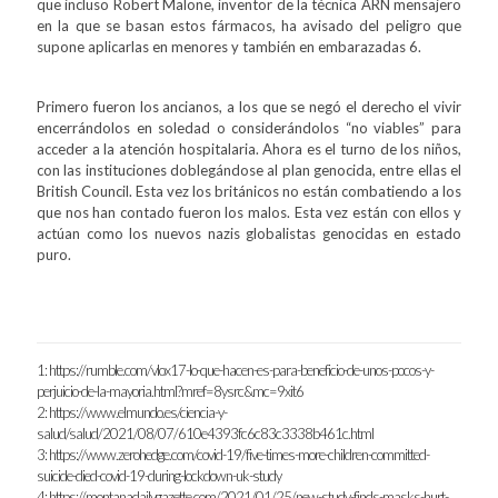
que incluso Robert Malone, inventor de la técnica ARN mensajero
en la que se basan estos fármacos, ha avisado del peligro que
supone aplicarlas en menores y también en embarazadas 6.
Primero fueron los ancianos, a los que se negó el derecho el vivir
encerrándolos en soledad o considerándolos “no viables” para
acceder a la atención hospitalaria. Ahora es el turno de los niños,
con las instituciones doblegándose al plan genocida, entre ellas el
British Council. Esta vez los británicos no están combatiendo a los
que nos han contado fueron los malos. Esta vez están con ellos y
actúan como los nuevos nazis globalistas genocidas en estado
puro.
1:
https://rumble.com/vlox17-lo-que-hacen-es-para-beneficio-de-unos-pocos-y-
perjuicio-de-la-mayoria.html?mref=8ysrc&mc=9xit6
2:
https://www.elmundo.es/ciencia-y-
salud/salud/2021/08/07/610e4393fc6c83c3338b461c.html
3:
https://www.zerohedge.com/covid-19/five-times-more-children-committed-
suicide-died-covid-19-during-lockdown-uk-study
4:
https://montanadailygazette.com/2021/01/25/new-study-finds-masks-hurt-