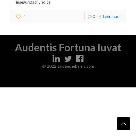
inseguridad jurídica.
4
0
Leer más...
Audentis Fortuna Iuvat
© 2022 saioaechebarria.com