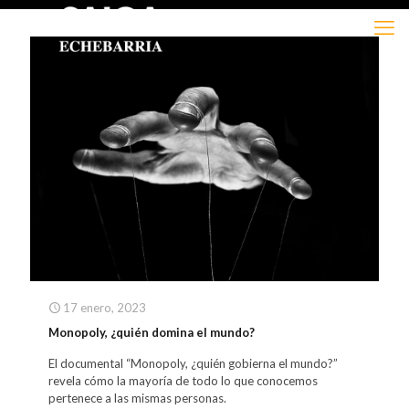
17 enero, 2023
Monopoly, ¿quién domina el mundo?
El documental “Monopoly, ¿quién gobierna el mundo?”
revela cómo la mayoría de todo lo que conocemos
pertenece a las mismas personas.