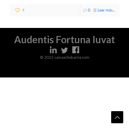
4
0
Leer más...
Audentis Fortuna Iuvat
© 2022 saioaechebarria.com