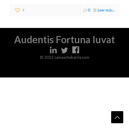
4
0
Leer más...
Audentis Fortuna Iuvat
© 2022 saioaechebarria.com