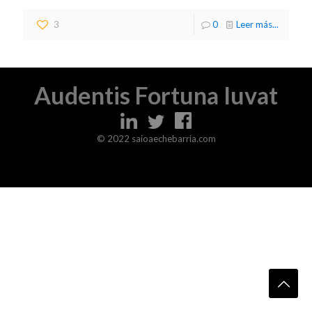
3
0
Leer más...
Audentis Fortuna Iuvat
© 2022 saioaechebarria.com