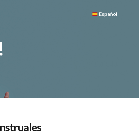
Español
!
nstruales