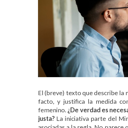
El (breve) texto que describe l
facto, y justifica la medida c
femenino.
¿De verdad es necesar
justa?
La iniciativa parte del M
asociadas a la regla. No parece