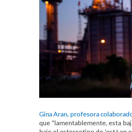
Gina Aran, profesora colaborad
que “lamentablemente, esta baj
bajo el estereotipo de 'está en 