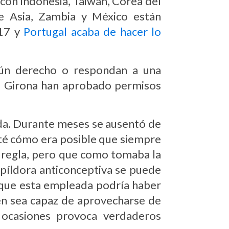
con Indonesia, Taiwán, Corea del
e Asia, Zambia y México están
017 y
Portugal acaba de hacer lo
gún derecho o respondan a una
 o Girona han aprobado permisos
ada. Durante meses se ausentó de
té cómo era posible que siempre
a regla, pero que como tomaba la
la píldora anticonceptiva se puede
o que esta empleada podría haber
ien sea capaz de aprovecharse de
 ocasiones provoca verdaderos