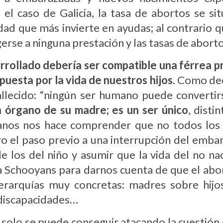
n el caso de Galicia, la tasa de abortos se s
ad que más invierte en ayudas; al contrario q
rse a ninguna prestación y las tasas de abort
arrollado debería ser compatible una férrea p
uesta por la vida de nuestros hijos.
Como de
allecido: “ningún ser humano puede converti
n órgano de su madre; es un ser único
, disti
os nos hace comprender que no todos los n
ro el paso previo a una interrupción del emba
 los del niño y asumir que la vida del no na
Schooyans para darnos cuenta de que el abort
rarquías muy concretas: madres sobre hijos
discapacidades…
 solo se puede conseguir atacando la cuestión 