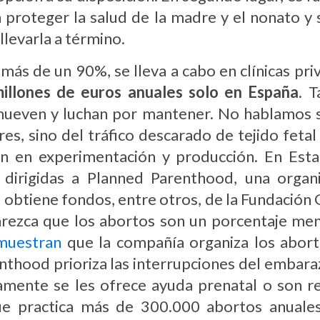
ra proteger la salud de la madre y el nonato y
llevarla a término.
más de un 90%, se lleva a cabo en clínicas pri
illones de euros anuales solo en España
. T
ueven y luchan por mantener. No hablamos so
res, sino del tráfico descarado de tejido feta
cen en experimentación y producción. En Est
 dirigidas a Planned Parenthood, una organi
e obtiene fondos, entre otros, de la Fundació
arezca que los abortos son un porcentaje meno
muestran
que la compañía organiza los aborto
nthood prioriza las interrupciones del embara
ente se les ofrece ayuda prenatal o son re
e practica más de 300.000 abortos anuale