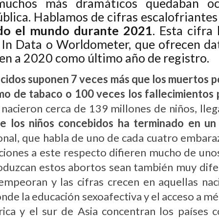
 muchos más dramáticos quedaban oc
blica. Hablamos de cifras escalofriantes
odo el mundo durante 2021
. Esta cifr
In Data o Worldometer, que ofrecen dato
ten a 2020 como último año de registro.
acidos suponen 7 veces más que los muertos p
mo de tabaco o 100 veces los fallecimientos 
nacieron cerca de 139 millones de niños, lle
e los niños concebidos ha terminado en un
ional, que habla de uno de cada cuatro embara
ciones a este respecto difieren mucho de unos
produzcan estos abortos sean también muy dife
s empeoran y las cifras crecen en aquellas n
onde la educación sexoafectiva y el acceso a 
ica y el sur de Asia concentran los países