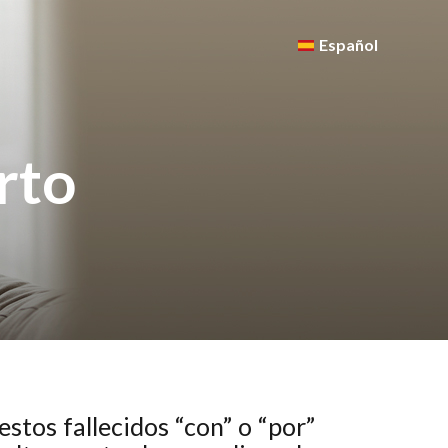
Español
rto
stos fallecidos “con” o “por”