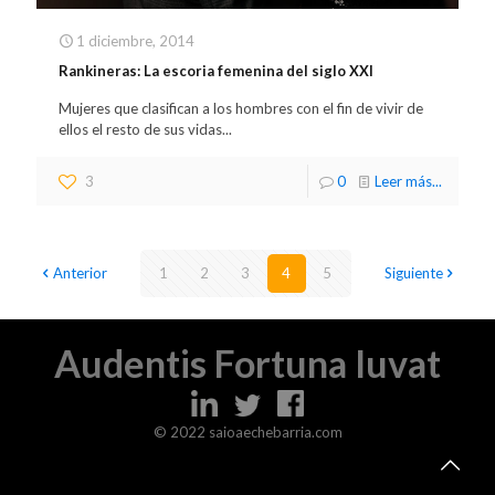
1 diciembre, 2014
Rankineras: La escoria femenina del siglo XXI
Mujeres que clasifican a los hombres con el fin de vivir de
ellos el resto de sus vidas...
3
0
Leer más...
Anterior
1
2
3
4
5
Siguiente
Audentis Fortuna Iuvat
© 2022 saioaechebarria.com